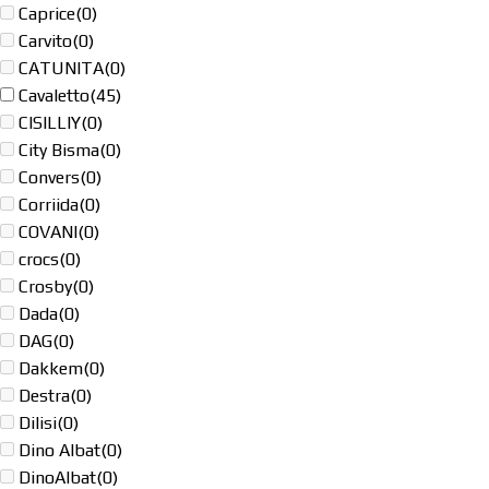
Caprice
(0)
Carvito
(0)
CATUNITA
(0)
Cavaletto
(45)
CISILLIY
(0)
City Bisma
(0)
Convers
(0)
Corriida
(0)
COVANI
(0)
crocs
(0)
Crosby
(0)
Dada
(0)
DAG
(0)
Dakkem
(0)
Destra
(0)
Dilisi
(0)
Dino Albat
(0)
DinoAlbat
(0)