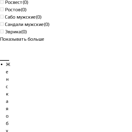
Росвест
(0)
Ростов
(0)
Сабо мужские
(0)
Сандали мужские
(0)
Эврика
(0)
Показывать больше
Ж
е
н
с
к
а
я
о
б
у