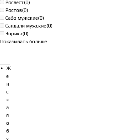
Росвест
(0)
Ростов
(0)
Сабо мужские
(0)
Сандали мужские
(0)
Эврика
(0)
Показывать больше
Ж
е
н
с
к
а
я
о
б
у