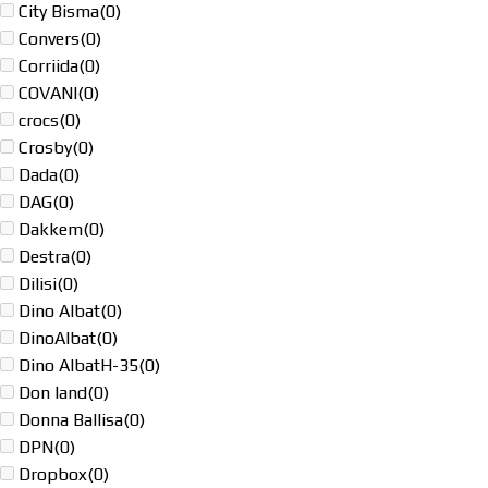
City Bisma
(0)
Convers
(0)
Corriida
(0)
COVANI
(0)
crocs
(0)
Crosby
(0)
Dada
(0)
DAG
(0)
Dakkem
(0)
Destra
(0)
Dilisi
(0)
Dino Albat
(0)
DinoAlbat
(0)
Dino AlbatH-35
(0)
Don land
(0)
Donna Ballisa
(0)
DPN
(0)
Dropbox
(0)