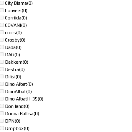
City Bisma
(0)
Convers
(0)
Corriida
(0)
COVANI
(0)
crocs
(0)
Crosby
(0)
Dada
(0)
DAG
(0)
Dakkem
(0)
Destra
(0)
Dilisi
(0)
Dino Albat
(0)
DinoAlbat
(0)
Dino AlbatH-35
(0)
Don land
(0)
Donna Ballisa
(0)
DPN
(0)
Dropbox
(0)