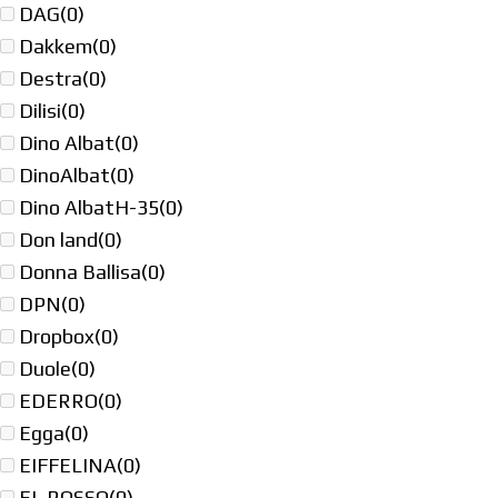
DAG
(0)
Dakkem
(0)
Destra
(0)
Dilisi
(0)
Dino Albat
(0)
DinoAlbat
(0)
Dino AlbatH-35
(0)
Don land
(0)
Donna Ballisa
(0)
DPN
(0)
Dropbox
(0)
Duole
(0)
EDERRO
(0)
Egga
(0)
EIFFELINA
(0)
EL ROSSO
(0)