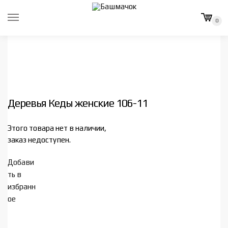
Skip
Skip
to
to
0
navigation
content
Деревья Кеды женские 106-11
Этого товара нет в наличии,
заказ недоступен.
Добави
ть в
избранн
ое