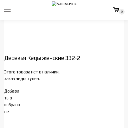
Skip
Skip
to
to
0
navigation
content
Деревья Кеды женские 332-2
Этого товара нет в наличии,
заказ недоступен.
Добави
ть в
избранн
ое