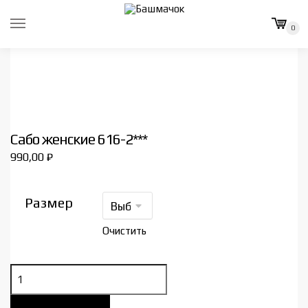
Skip
Skip
to
to
0
navigation
content
Сабо женские 616-2***
990,00
₽
Размер
Очистить
Количество
товара
Сабо