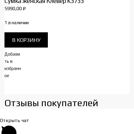
Сумка женская Клевер K3733
5990,00
₽
1 в наличии
Количество
В КОРЗИНУ
товара
Сумка
Добави
женская
ть в
Клевер
избранн
K3733
ое
Отзывы покупателей​
Открыть чат