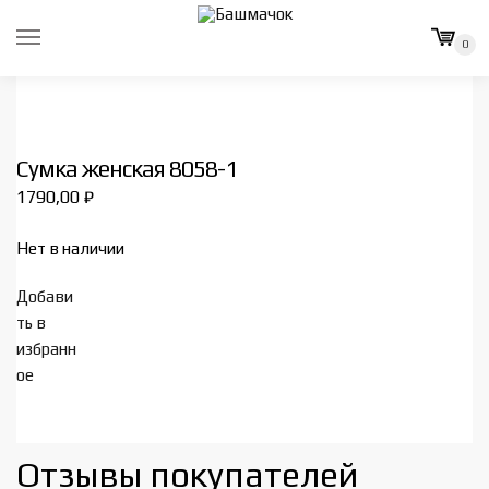
Skip
Skip
to
to
0
navigation
content
Сумка женская 8058-1
1790,00
₽
Нет в наличии
Добави
ть в
избранн
ое
Отзывы покупателей​