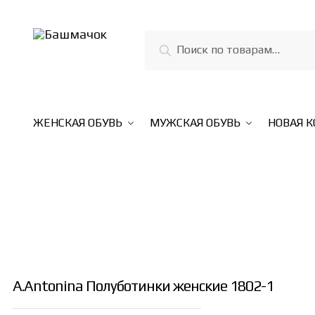
Skip
Skip
to
to
Искать:
Поиск
navigation
content
ЖЕНСКАЯ ОБУВЬ
МУЖСКАЯ ОБУВЬ
НОВАЯ 
A.Antonina Полуботинки женские 1802-1