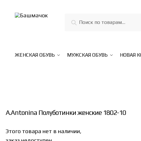
Skip
Skip
to
to
Искать:
Поиск
navigation
content
ЖЕНСКАЯ ОБУВЬ
МУЖСКАЯ ОБУВЬ
НОВАЯ 
A.Antonina Полуботинки женские 1802-10
Этого товара нет в наличии,
заказ недоступен.