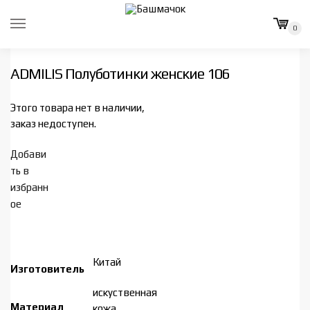
Skip
Skip
to
to
0
navigation
content
ADMILIS Полуботинки женские 106
Этого товара нет в наличии,
заказ недоступен.
Добави
ть в
избранн
ое
Китай
Изготовитель
искуственная
Материал
кожа