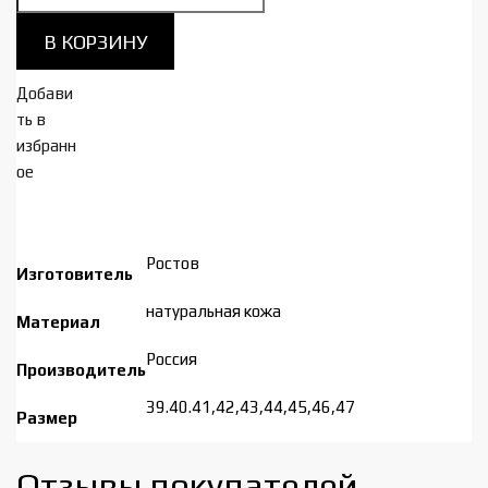
товара
AGENT
В КОРЗИНУ
Туфли
мужские
Добави
3051
ть в
черные***
избранн
ое
Ростов
Изготовитель
натуральная кожа
Материал
Россия
Производитель
39.40.41,42,43,44,45,46,47
Размер
Отзывы покупателей​