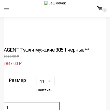
Skip
Skip
to
to
0
navigation
content
AGENT Туфли мужские 3051 черные***
Первоначальная
3790,00
₽
цена
Текущая
₽
2843,00
составляла
цена:
3790,00 ₽.
2843,00 ₽.
Размер
Очистить
Количество