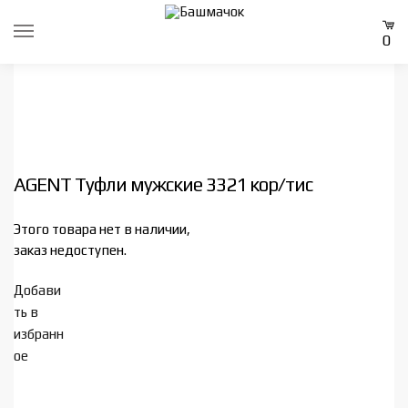
Skip
Skip
to
to
0
navigation
content
AGENT Туфли мужские 3321 кор/тис
Этого товара нет в наличии,
заказ недоступен.
Добави
ть в
избранн
ое