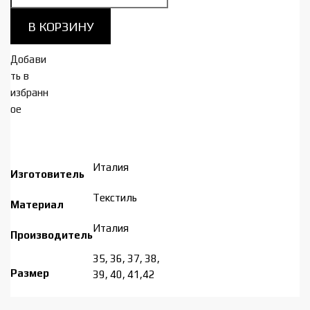
товара
AXA
В КОРЗИНУ
Тапочки
женские
Добави
18676***
ть в
избранн
ое
Италия
Изготовитель
Tекстиль
Материал
Италия
Производитель
35, 36, 37, 38,
Размер
39, 40, 41,42