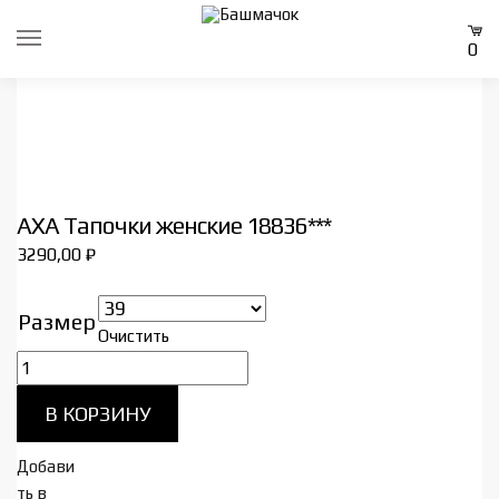
Skip
Skip
to
to
0
navigation
content
AXA Тапочки женские 18836***
3290,00
₽
Размер
Очистить
Количество
товара
В КОРЗИНУ
AXA
Тапочки
Добави
женские
ть в
18836***