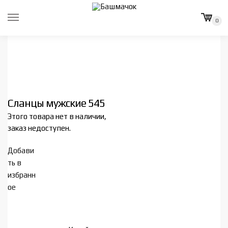
Skip
Skip
to
to
0
navigation
content
Сланцы мужские 545
Этого товара нет в наличии,
заказ недоступен.
Добави
ть в
избранн
ое