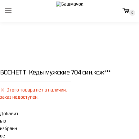
Skip
Skip
to
to
0
navigation
content
BOCHETTI Кеды мужские 704 син.кож***
Этого товара нет в наличии,
заказ недоступен.
Добавит
ь в
избранн
ое