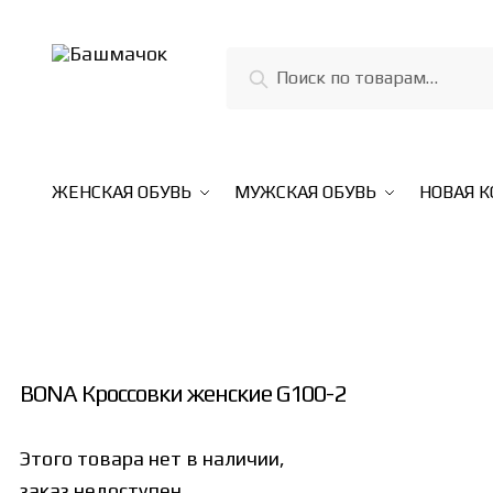
Skip
Skip
to
to
Искать:
Поиск
navigation
content
ЖЕНСКАЯ ОБУВЬ
МУЖСКАЯ ОБУВЬ
НОВАЯ 
BONA Кроссовки женские G100-2
Этого товара нет в наличии,
заказ недоступен.