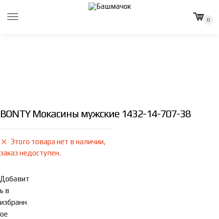
Skip
Skip
to
to
0
navigation
content
BONTY Мокасины мужские 1432-14-707-38
Этого товара нет в наличии,
заказ недоступен.
Добавит
ь в
избранн
ое