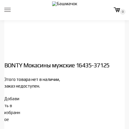
Skip
Skip
to
to
0
navigation
content
BONTY Мокасины мужские 16435-37125
Этого товара нет в наличии,
заказ недоступен.
Добави
ть в
избранн
ое