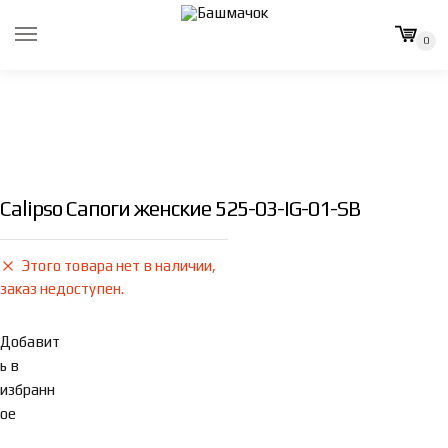
Skip
Skip
to
to
0
navigation
content
Calipso Сапоги женские 525-03-IG-01-SB
Этого товара нет в наличии,
заказ недоступен.
Добавит
ь в
избранн
ое