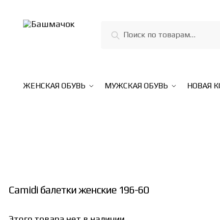
Skip
Skip
to
to
Искать:
Поиск
navigation
content
ЖЕНСКАЯ ОБУВЬ
МУЖСКАЯ ОБУВЬ
НОВАЯ 
Camidi балетки женские 196-60
Этого товара нет в наличии,