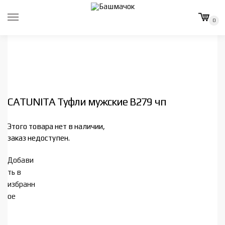
Skip
Skip
to
to
0
navigation
content
CATUNITA Туфли мужские В279 чп
Этого товара нет в наличии,
заказ недоступен.
Добави
ть в
избранн
ое