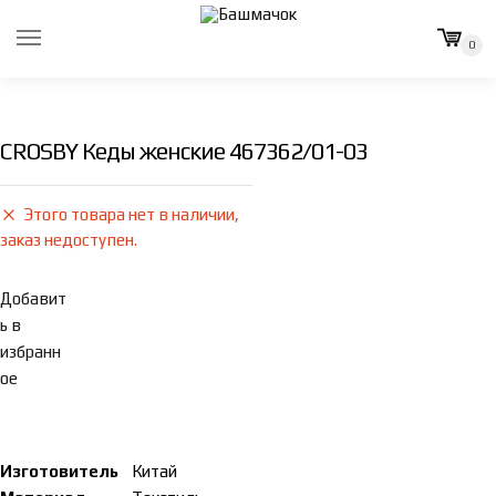
Skip
Skip
to
to
0
navigation
content
CROSBY Кеды женские 467362/01-03
Этого товара нет в наличии,
заказ недоступен.
Добавит
ь в
избранн
ое
Изготовитель
Китай