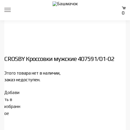
Skip
Skip
to
to
0
navigation
content
CROSBY Кроссовки мужские 407591/01-02
Этого товара нет в наличии,
заказ недоступен.
Добави
ть в
избранн
ое