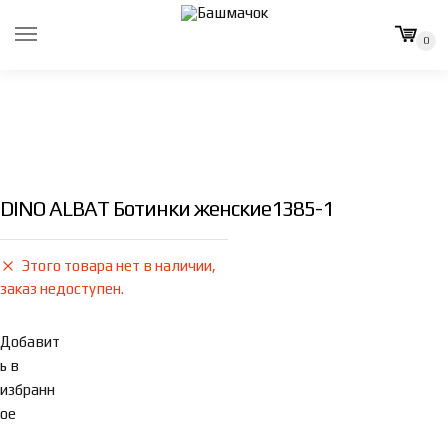
Skip
Skip
to
to
0
navigation
content
DINO ALBAT Ботинки женские1385-1
Этого товара нет в наличии,
заказ недоступен.
Добавит
ь в
избранн
ое