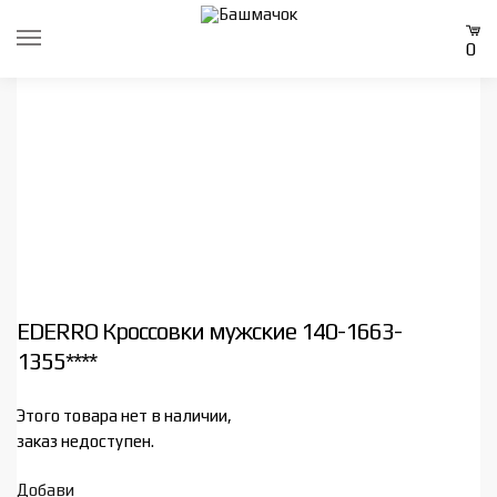
Skip
Skip
to
to
0
navigation
content
EDERRO Кроссовки мужские 140-1663-
1355****
Этого товара нет в наличии,
заказ недоступен.
Добави