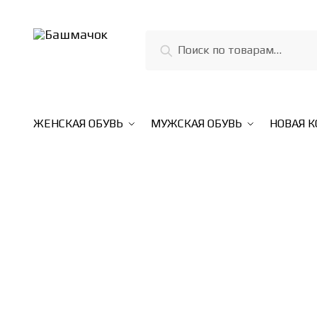
Skip
Skip
to
to
Искать:
Поиск
navigation
content
ЖЕНСКАЯ ОБУВЬ
МУЖСКАЯ ОБУВЬ
НОВАЯ 