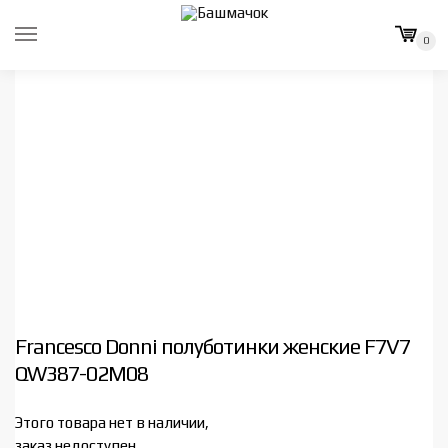
Skip
Skip
to
to
0
navigation
content
Francesco Donni полуботинки женские F7V7
QW387-02M08
Этого товара нет в наличии,
заказ недоступен.