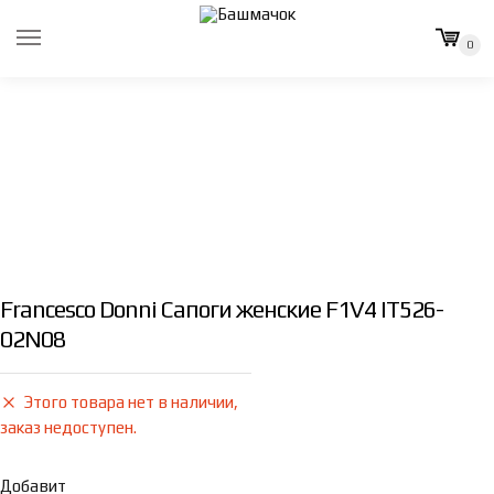
Skip
Skip
to
to
0
navigation
content
Francesco Donni Сапоги женские F1V4 IT526-
02N08
Этого товара нет в наличии,
заказ недоступен.
Добавит