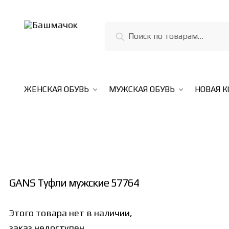
Skip
Skip
to
to
Искать:
Поиск
navigation
content
ЖЕНСКАЯ ОБУВЬ
МУЖСКАЯ ОБУВЬ
НОВАЯ 
GANS Туфли мужские 57764
Этого товара нет в наличии,
заказ недоступен.