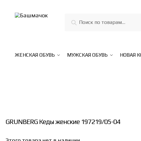
Skip
Skip
to
to
Искать:
Поиск
navigation
content
ЖЕНСКАЯ ОБУВЬ
МУЖСКАЯ ОБУВЬ
НОВАЯ 
GRUNBERG Кеды женские 197219/05-04
Этого товара нет в наличии,