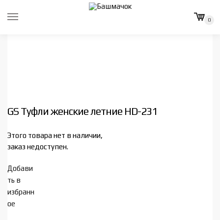
Skip
Skip
to
to
0
navigation
content
GS Туфли женские летние HD-231
Этого товара нет в наличии,
заказ недоступен.
Добави
ть в
избранн
ое