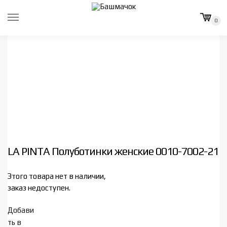
Skip
Skip
to
to
0
navigation
content
LA PINTA Полуботинки женские 0010-7002-21
Этого товара нет в наличии,
заказ недоступен.
Добави
ть в