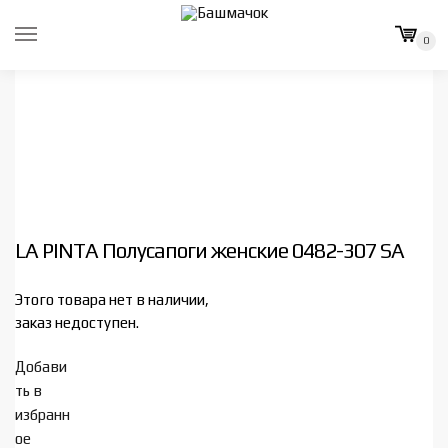
Skip
Skip
to
to
0
navigation
content
LA PINTA Полусапоги женские 0482-307 SA
Этого товара нет в наличии,
заказ недоступен.
Добави
ть в
избранн
ое