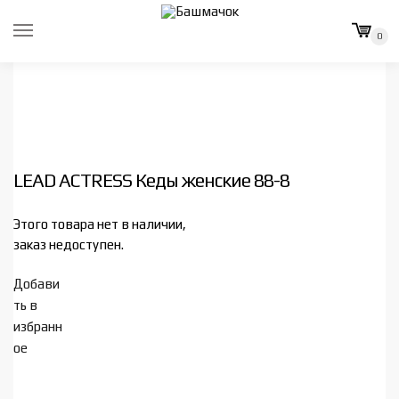
Skip
Skip
to
to
0
navigation
content
LEAD ACTRESS Кеды женские 88-8
Этого товара нет в наличии,
заказ недоступен.
Добави
ть в
избранн
ое