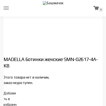
Skip
Skip
to
to
0
navigation
content
MADELLA Ботинки женские SMN-02617-4A-
KB
Этого товара нет в наличии,
заказ недоступен.
Добави
ть в
избранн