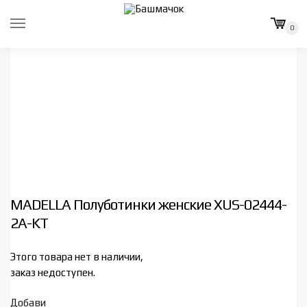
Skip
Skip
to
to
0
navigation
content
MADELLA Полуботинки женские XUS-02444-
2A-KT
Этого товара нет в наличии,
заказ недоступен.
Добави