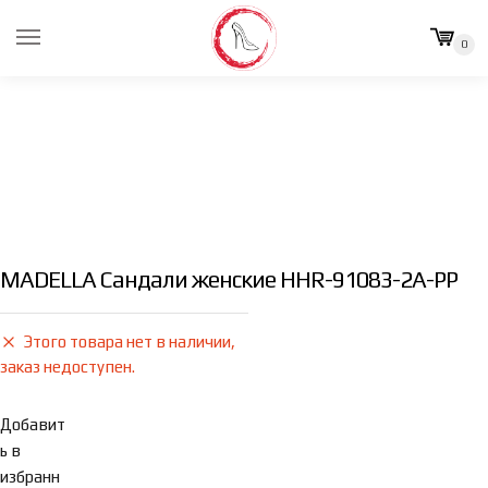
Skip
Skip
to
to
0
navigation
content
MADELLA Сандали женские HHR-91083-2A-PP
Этого товара нет в наличии,
заказ недоступен.
Добавит
ь в
избранн