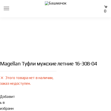
Skip
Skip
to
to
0
navigation
content
Magellan Туфли мужские летние 16-308-04
Этого товара нет в наличии,
заказ недоступен.
Добавит
ь в
избранн