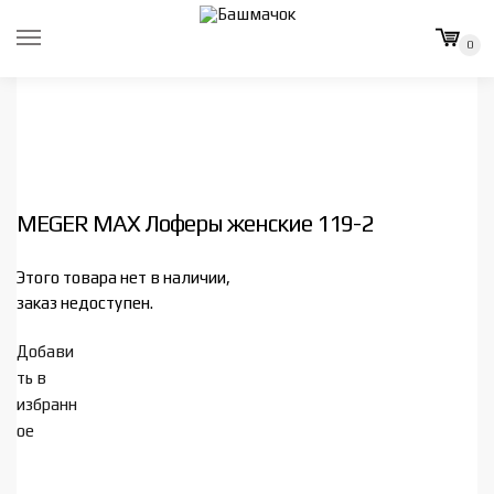
Skip
Skip
to
to
0
navigation
content
MEGER MAX Лоферы женские 119-2
Этого товара нет в наличии,
заказ недоступен.
Добави
ть в
избранн
ое