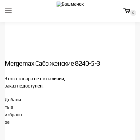
Skip
Skip
to
to
0
navigation
content
Mergemax Сабо женские 8240-5-3
Этого товара нет в наличии,
заказ недоступен.
Добави
ть в
избранн
ое