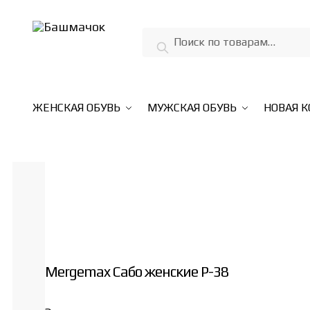
Skip
Skip
to
to
Искать:
Поиск
navigation
content
ЖЕНСКАЯ ОБУВЬ
МУЖСКАЯ ОБУВЬ
НОВАЯ 
Mergemax Сабо женские P-38