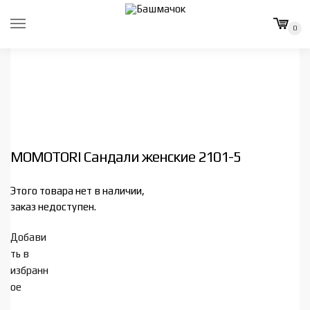
Skip
Skip
to
to
0
navigation
content
MOMOTORI Сандали женские 2101-5
Этого товара нет в наличии,
заказ недоступен.
Добави
ть в
избранн
ое