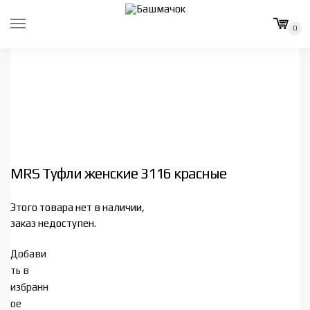
Skip
Skip
to
to
0
navigation
content
MRS Туфли женские 3116 красные
Этого товара нет в наличии,
заказ недоступен.
Добави
ть в
избранн
ое