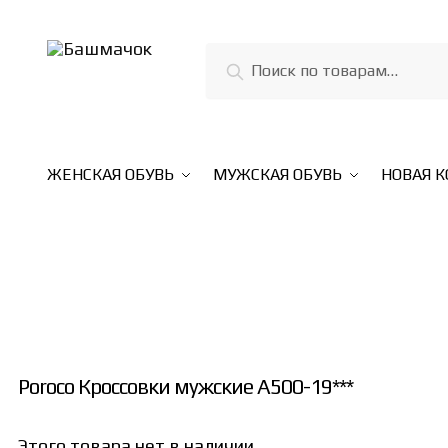
Skip
Skip
to
to
Искать:
Поиск
navigation
content
ЖЕНСКАЯ ОБУВЬ
МУЖСКАЯ ОБУВЬ
НОВАЯ 
Poroco Кроссовки мужские А500-19***
Этого товара нет в наличии,