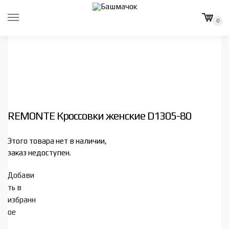
Skip
Skip
to
to
0
navigation
content
REMONTE Кроссовки женские D1305-80
Этого товара нет в наличии,
заказ недоступен.
Добави
ть в
избранн
ое